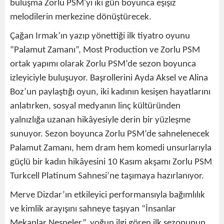
buluşma Zorlu PSM'yi iki gün boyunca eşişiz
melodilerin merkezine dönüştürecek.
Çağan Irmak’ın yazıp yönettiği ilk tiyatro oyunu
“Palamut Zamanı”, Most Production ve Zorlu PSM
ortak yapımı olarak Zorlu PSM’de sezon boyunca
izleyiciyle buluşuyor. Başrollerini Ayda Aksel ve Alina
Boz’un paylaştığı oyun, iki kadının kesişen hayatlarını
anlatırken, sosyal medyanın linç kültüründen
yalnızlığa uzanan hikâyesiyle derin bir yüzleşme
sunuyor. Sezon boyunca Zorlu PSM’de sahnelenecek
Palamut Zamanı, hem dram hem komedi unsurlarıyla
güçlü bir kadın hikâyesini 10 Kasım akşamı Zorlu PSM
Turkcell Platinum Sahnesi’ne taşımaya hazırlanıyor.
Merve Dizdar’ın etkileyici performansıyla bağımlılık
ve kimlik arayışını sahneye taşıyan “İnsanlar
Mekanlar Nesneler”, yoğun ilgi gören ilk sezonunun