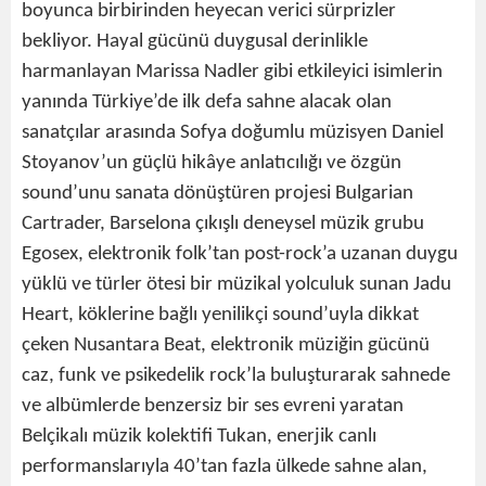
boyunca birbirinden heyecan verici sürprizler
bekliyor. Hayal gücünü duygusal derinlikle
harmanlayan Marissa Nadler gibi etkileyici isimlerin
yanında Türkiye’de ilk defa sahne alacak olan
sanatçılar arasında Sofya doğumlu müzisyen Daniel
Stoyanov’un güçlü hikâye anlatıcılığı ve özgün
sound’unu sanata dönüştüren projesi Bulgarian
Cartrader, Barselona çıkışlı deneysel müzik grubu
Egosex, elektronik folk’tan post-rock’a uzanan duygu
yüklü ve türler ötesi bir müzikal yolculuk sunan Jadu
Heart, köklerine bağlı yenilikçi sound’uyla dikkat
çeken Nusantara Beat, elektronik müziğin gücünü
caz, funk ve psikedelik rock’la buluşturarak sahnede
ve albümlerde benzersiz bir ses evreni yaratan
Belçikalı müzik kolektifi Tukan, enerjik canlı
performanslarıyla 40’tan fazla ülkede sahne alan,