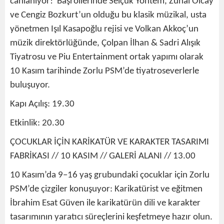
canlanıyor! Başrollerinde Selçuk Yöntem, Zuhal Olcay
ve Cengiz Bozkurt’un olduğu bu klasik müzikal, usta
yönetmen Işıl Kasapoğlu rejisi ve Volkan Akkoç’un
müzik direktörlüğünde, Çolpan İlhan & Sadri Alışık
Tiyatrosu ve Piu Entertainment ortak yapımı olarak
10 Kasım tarihinde Zorlu PSM’de tiyatroseverlerle
buluşuyor.
Kapı Açılış: 19.30
Etkinlik: 20.30
ÇOCUKLAR İÇİN KARİKATÜR VE KARAKTER TASARIMI
FABRİKASI // 10 KASIM // GALERİ ALANI // 13.00
10 Kasım’da 9–16 yaş grubundaki çocuklar için Zorlu
PSM’de çizgiler konuşuyor: Karikatürist ve eğitmen
İbrahim Esat Güven ile karikatürün dili ve karakter
tasarımının yaratıcı süreçlerini keşfetmeye hazır olun.