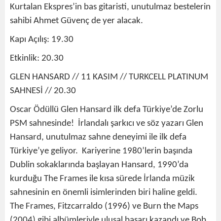
Kurtalan Ekspres’in bas gitaristi, unutulmaz bestelerin
sahibi Ahmet Güvenç de yer alacak.
Kapı Açılış: 19.30
Etkinlik: 20.30
GLEN HANSARD // 11 KASIM // TURKCELL PLATINUM
SAHNESİ // 20.30
Oscar Ödüllü Glen Hansard ilk defa Türkiye’de Zorlu
PSM sahnesinde! İrlandalı şarkıcı ve söz yazarı Glen
Hansard, unutulmaz sahne deneyimi ile ilk defa
Türkiye’ye geliyor. Kariyerine 1980’lerin başında
Dublin sokaklarında başlayan Hansard, 1990’da
kurduğu The Frames ile kısa sürede İrlanda müzik
sahnesinin en önemli isimlerinden biri haline geldi.
The Frames, Fitzcarraldo (1996) ve Burn the Maps
(2004) gibi albümleriyle ulusal başarı kazandı ve Bob