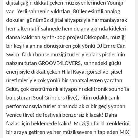
dijital çağın dikkat çeken müzisyenlerinden Youngr
var. Yerli sahnenin yıldızları; 80’ler esintili analog
dokuları günümüz dijital altyapısıyla harmanlayarak
hem alternatif sahnede hem de ana akımda kitleleri
dansa kaldıran synth-pop projesi Diskopolis, müziği
bir keşif alanına dönüştüren çok yönlü DJ Emre Can
Swim, farklı house müziği türleriyle dans pistlerinin
nabzını tutan GROOVE4LOVERS, sahnedeki güçlü
enerjisiyle dikkat çeken Hilal Kaya, görsel ve işitsel
üretimleriyle çok yönlü bir sanatsal evren yaratan
Selût, çok enstrümanlı altyapısını elektronik sound’la
buluşturan Soul Grinders (live), ritim odaklı canlı
performansıyla türler arasında akıcı bir geçiş yapan
Venice (live) de festivali benzersiz kılacak! Daha
fazlası için beklemede kalın! Müziğin farklı renklerini
bir araya getiren ve her müziksevere hitap eden MIX