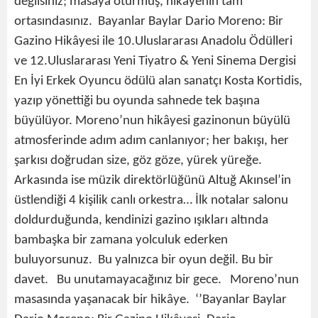
değilsiniz; masaya oturmuş, hikâyenin tam
ortasındasınız. Bayanlar Baylar Dario Moreno: Bir
Gazino Hikâyesi ile 10.Uluslararası Anadolu Ödülleri
ve 12.Uluslararası Yeni Tiyatro & Yeni Sinema Dergisi
En İyi Erkek Oyuncu ödülü alan sanatçı Kosta Kortidis,
yazıp yönettiği bu oyunda sahnede tek başına
büyülüyor. Moreno’nun hikâyesi gazinonun büyülü
atmosferinde adım adım canlanıyor; her bakışı, her
şarkısı doğrudan size, göz göze, yürek yüreğe.
Arkasında ise müzik direktörlüğünü Altuğ Akınsel’in
üstlendiği 4 kişilik canlı orkestra… İlk notalar salonu
doldurduğunda, kendinizi gazino ışıkları altında
bambaşka bir zamana yolculuk ederken
buluyorsunuz. Bu yalnızca bir oyun değil. Bu bir
davet. Bu unutamayacağınız bir gece. Moreno’nun
masasında yaşanacak bir hikâye. ‘’Bayanlar Baylar