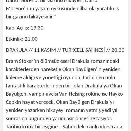
Dario Moreno: Bir Gazino Hikâyesi, Dario
Moreno’nun yaşam öyküsünden ilhamla yaratılmış
bir gazino hikâyesidir.’’
Kapı Açılış: 19.30
Etkinlik: 21.00
DRAKULA // 11 KASIM // TURKCELL SAHNESİ // 20.30
Bram Stoker’ın ölümsüz eseri Drakula romanındaki
karakterlerden hareketle Okan Bayülgen’in yeniden
kaleme aldığı ve yönettiği oyunda, tarihin en ünlü
fantastik karakterlerinden biri olan Drakula’ya Okan
Bayülgen, vampir avcısı Van Helsing rolüne ise Hayko
Cepkin hayat verecek. Okan Bayülgen Drakula’yı
yeniden yazarken hikayeyi romanın yetmiş yedi yıl
sonrasına bugünden yarım asır öncesine taşıyor.
Tarihin kritik bir eşiğine… Sahnedeki canlı orkestrada