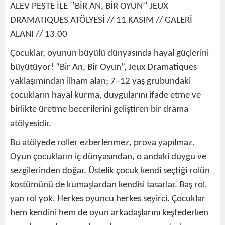
ALEV PEŞTE İLE ‘’BİR AN, BİR OYUN’’ JEUX
DRAMATIQUES ATÖLYESİ // 11 KASIM // GALERİ
ALANI // 13.00
Çocuklar, oyunun büyülü dünyasında hayal güçlerini
büyütüyor! “Bir An, Bir Oyun”, Jeux Dramatiques
yaklaşımından ilham alan; 7–12 yaş grubundaki
çocukların hayal kurma, duygularını ifade etme ve
birlikte üretme becerilerini geliştiren bir drama
atölyesidir.
Bu atölyede roller ezberlenmez, prova yapılmaz.
Oyun çocukların iç dünyasından, o andaki duygu ve
sezgilerinden doğar. Üstelik çocuk kendi seçtiği rolün
kostümünü de kumaşlardan kendisi tasarlar. Baş rol,
yan rol yok. Herkes oyuncu herkes seyirci. Çocuklar
hem kendini hem de oyun arkadaşlarını keşfederken