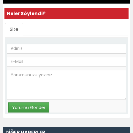
Neler Söylendi?
Site
DİĞER HABERLER