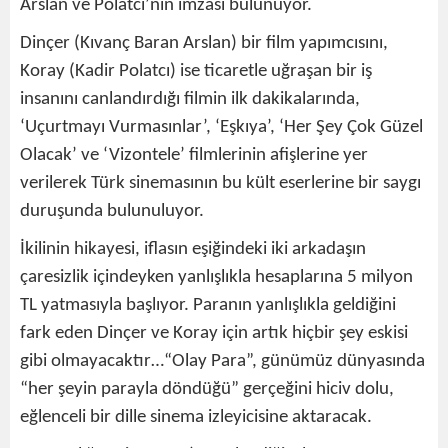
Arslan ve Polatcı’nın imzası bulunuyor.
Dinçer (Kıvanç Baran Arslan) bir film yapımcısını,
Koray (Kadir Polatcı) ise ticaretle uğraşan bir iş
insanını canlandırdığı filmin ilk dakikalarında,
‘Uçurtmayı Vurmasınlar’, ‘Eşkıya’, ‘Her Şey Çok Güzel
Olacak’ ve ‘Vizontele’ filmlerinin afişlerine yer
verilerek Türk sinemasının bu kült eserlerine bir saygı
duruşunda bulunuluyor.
İkilinin hikayesi, iflasın eşiğindeki iki arkadaşın
çaresizlik içindeyken yanlışlıkla hesaplarına 5 milyon
TL yatmasıyla başlıyor. Paranın yanlışlıkla geldiğini
fark eden Dinçer ve Koray için artık hiçbir şey eskisi
gibi olmayacaktır…“Olay Para”, günümüz dünyasında
“her şeyin parayla döndüğü” gerçeğini hiciv dolu,
eğlenceli bir dille sinema izleyicisine aktaracak.