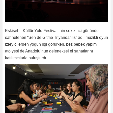
Eskişehir Kültür Yolu Festivali’nin sekizinci gününde
sahnelenen “Sen de Gitme Triyandafilis” adlı müzikli oyun
izleyicilerden yoğun ilgi görürken, bez bebek yapım
atölyesi de Anadolu’nun geleneksel el sanatlarını
katılımcılarla buluşturdu.