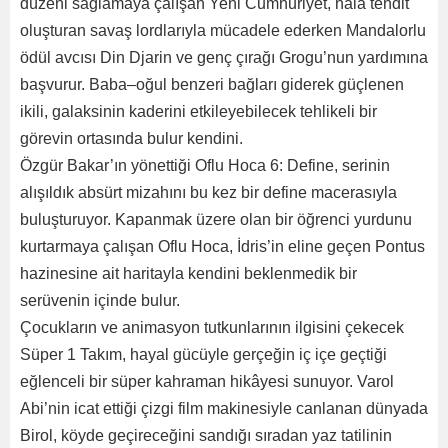
düzeni sağlamaya çalışan Yeni Cumhuriyet, hâlâ tehdit
oluşturan savaş lordlarıyla mücadele ederken Mandalorlu
ödül avcısı Din Djarin ve genç çırağı Grogu’nun yardımına
başvurur. Baba–oğul benzeri bağları giderek güçlenen
ikili, galaksinin kaderini etkileyebilecek tehlikeli bir
görevin ortasında bulur kendini.
Özgür Bakar’ın yönettiği Oflu Hoca 6: Define, serinin
alışıldık absürt mizahını bu kez bir define macerasıyla
buluşturuyor. Kapanmak üzere olan bir öğrenci yurdunu
kurtarmaya çalışan Oflu Hoca, İdris’in eline geçen Pontus
hazinesine ait haritayla kendini beklenmedik bir
serüvenin içinde bulur.
Çocukların ve animasyon tutkunlarının ilgisini çekecek
Süper 1 Takım, hayal gücüyle gerçeğin iç içe geçtiği
eğlenceli bir süper kahraman hikâyesi sunuyor. Varol
Abi’nin icat ettiği çizgi film makinesiyle canlanan dünyada
Birol, köyde geçireceğini sandığı sıradan yaz tatilinin