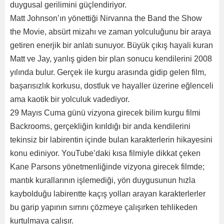
duygusal gerilimini güçlendiriyor.
Matt Johnson’ın yönettiği Nirvanna the Band the Show
the Movie, absürt mizahı ve zaman yolculuğunu bir araya
getiren enerjik bir anlatı sunuyor. Büyük çıkış hayali kuran
Matt ve Jay, yanlış giden bir plan sonucu kendilerini 2008
yılında bulur. Gerçek ile kurgu arasında gidip gelen film,
başarısızlık korkusu, dostluk ve hayaller üzerine eğlenceli
ama kaotik bir yolculuk vadediyor.
29 Mayıs Cuma günü vizyona girecek bilim kurgu filmi
Backrooms, gerçekliğin kırıldığı bir anda kendilerini
tekinsiz bir labirentin içinde bulan karakterlerin hikayesini
konu ediniyor. YouTube’daki kısa filmiyle dikkat çeken
Kane Parsons yönetmenliğinde vizyona girecek filmde;
mantık kurallarının işlemediği, yön duygusunun hızla
kaybolduğu labirentte kaçış yolları arayan karakterlerler
bu garip yapının sırrını çözmeye çalışırken tehlikeden
kurtulmaya çalışır.