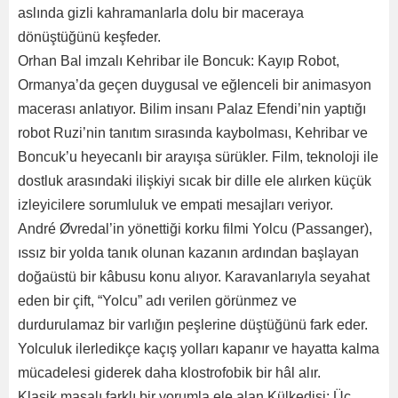
aslında gizli kahramanlarla dolu bir maceraya
dönüştüğünü keşfeder.
Orhan Bal imzalı Kehribar ile Boncuk: Kayıp Robot,
Ormanya’da geçen duygusal ve eğlenceli bir animasyon
macerası anlatıyor. Bilim insanı Palaz Efendi’nin yaptığı
robot Ruzi’nin tanıtım sırasında kaybolması, Kehribar ve
Boncuk’u heyecanlı bir arayışa sürükler. Film, teknoloji ile
dostluk arasındaki ilişkiyi sıcak bir dille ele alırken küçük
izleyicilere sorumluluk ve empati mesajları veriyor.
André Øvredal’in yönettiği korku filmi Yolcu (Passanger),
ıssız bir yolda tanık olunan kazanın ardından başlayan
doğaüstü bir kâbusu konu alıyor. Karavanlarıyla seyahat
eden bir çift, “Yolcu” adı verilen görünmez ve
durdurulamaz bir varlığın peşlerine düştüğünü fark eder.
Yolculuk ilerledikçe kaçış yolları kapanır ve hayatta kalma
mücadelesi giderek daha klostrofobik bir hâl alır.
Klasik masalı farklı bir yorumla ele alan Külkedisi: Üç