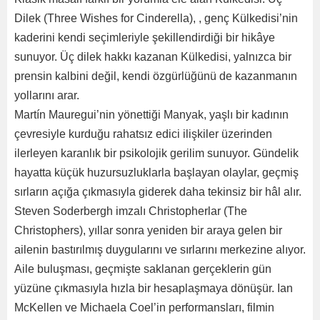
Dilek (Three Wishes for Cinderella), , genç Külkedisi’nin
kaderini kendi seçimleriyle şekillendirdiği bir hikâye
sunuyor. Üç dilek hakkı kazanan Külkedisi, yalnızca bir
prensin kalbini değil, kendi özgürlüğünü de kazanmanın
yollarını arar.
Martín Mauregui’nin yönettiği Manyak, yaşlı bir kadının
çevresiyle kurduğu rahatsız edici ilişkiler üzerinden
ilerleyen karanlık bir psikolojik gerilim sunuyor. Gündelik
hayatta küçük huzursuzluklarla başlayan olaylar, geçmiş
sırların açığa çıkmasıyla giderek daha tekinsiz bir hâl alır.
Steven Soderbergh imzalı Christopherlar (The
Christophers), yıllar sonra yeniden bir araya gelen bir
ailenin bastırılmış duygularını ve sırlarını merkezine alıyor.
Aile buluşması, geçmişte saklanan gerçeklerin gün
yüzüne çıkmasıyla hızla bir hesaplaşmaya dönüşür. Ian
McKellen ve Michaela Coel’in performansları, filmin