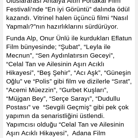
Uluslararası Antalya Altın Portakal Film
Festivali’nde “En iyi Görüntü” dalında ödül
kazandı. Vitrinel halen üçüncü filmi “Nasıl
Yapmalı?”nın hazırlıklarını sürdürüyor.
Funda Alp, Onur Ünlü ile kurdukları Eflatun
Film bünyesinde; “Şubat”, “Leyla ile
Mecnun”, “Sen Aydınlatırsın Geceyi”,
“Celal Tan ve Ailesinin Aşırı Acıklı
Hikayesi”, “Beş Şehir”, “Acı Aşk”, “Güneşin
Oğlu” ve “Polis” gibi film ve dizilerle “Sırat”,
“Acemi Müezzin”, “Gurbet Kuşları”,
“Müjgan Bey”, “Serçe Sarayı”, “Dudullu
Postası” ve “Sevgili Geçmiş” gibi pek çok
yapımın da senaristliğini üstlendi.
Yapımcısı olduğu “Celal Tan ve Ailesinin
Aşırı Acıklı Hikayesi”, Adana Film