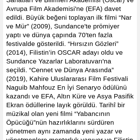
Sanatları ve Bilimleri Akademisi (Oscar) ve
Avrupa Film Akademisi'ne (EFA) davet
edildi. Büyük beğeni toplayan ilk filmi “Nar
ve Mür” (2009), Sundance'te prömiyer
yaptı ve dünya çapında 70'ten fazla
festivalde gösterildi. “Hırsızın Gözleri”
(2014), Filistin’in OSCAR adayı oldu ve
Sundance Yazarlar Laboratuvarı'na
seçildi. “Cennet ve Dünya Arasında”
(2019), Kahire Uluslararası Film Festivali
Naguib Mahfouz En İyi Senaryo ödülünü
kazandı ve EFA, Altın Küre ve Asya Pasifik
Ekran ödüllerine layık görüldü. Tarihî bir
müzikal olan yeni filmi “Yabancının
Öpücüğü”nün hazırlıklarını sürdüren
yönetmen aynı zamanda yeni yazar ve