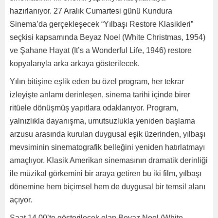
hazırlanıyor. 27 Aralık Cumartesi günü Kundura
Sinema’da gerçekleşecek “Yılbaşı Restore Klasikleri”
seçkisi kapsamında Beyaz Noel (White Christmas, 1954)
ve Şahane Hayat (It’s a Wonderful Life, 1946) restore
kopyalarıyla arka arkaya gösterilecek.
Yılın bitişine eşlik eden bu özel program, her tekrar
izleyişte anlamı derinleşen, sinema tarihi içinde birer
ritüele dönüşmüş yapıtlara odaklanıyor. Program,
yalnızlıkla dayanışma, umutsuzlukla yeniden başlama
arzusu arasında kurulan duygusal eşik üzerinden, yılbaşı
mevsiminin sinematografik belleğini yeniden hatırlatmayı
amaçlıyor. Klasik Amerikan sinemasının dramatik derinliği
ile müzikal görkemini bir araya getiren bu iki film, yılbaşı
dönemine hem biçimsel hem de duygusal bir temsil alanı
açıyor.
Saat 14.00’te gösterilecek olan Beyaz Noel (White