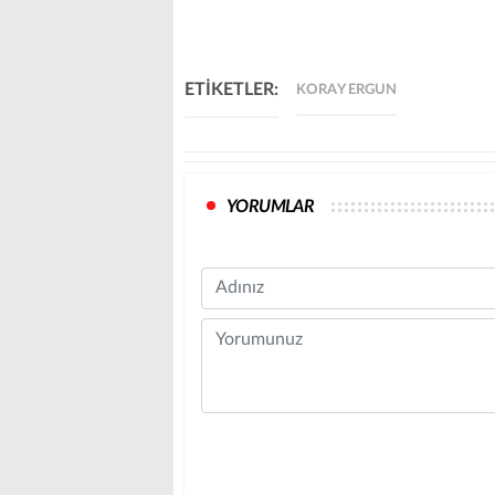
ETİKETLER:
KORAY ERGUN
YORUMLAR
Name
Comment