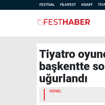
FESTİVAL
FİLMFEST
KISAFF
TİY
Tiyatro oyun
başkentte so
uğurlandı
GENEL