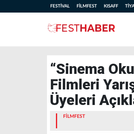
FESTİVAL
FİLMFEST
KISAFF
TİY
“Sinema Okul
Filmleri Yar
Üyeleri Açık
FİLMFEST