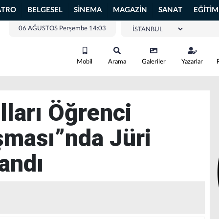
ATRO
BELGESEL
SİNEMA
MAGAZİN
SANAT
EĞİTİM
06 AĞUSTOS Perşembe 14:03
Mobil
Arama
Galeriler
Yazarlar
ları Öğrenci
ışması”nda Jüri
landı