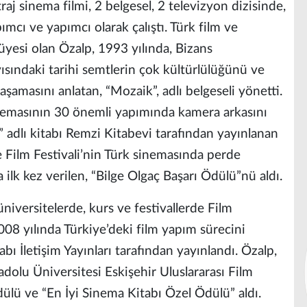
aj sinema filmi, 2 belgesel, 2 televizyon dizisinde,
cı ve yapımcı olarak çalıştı. Türk film ve
 üyesi olan Özalp, 1993 yılında, Bizans
ındaki tarihi semtlerin çok kültürlülüğünü ve
yaşamasını anlatan, “Mozaik”, adlı belgeseli yönetti.
inemasının 30 önemli yapımında kamera arkasını
” adlı kitabı Remzi Kitabevi tarafından yayınlanan
 Film Festivali’nin Türk sinemasında perde
a ilk kez verilen, “Bilge Olgaç Başarı Ödülü”nü aldı.
üniversitelerde, kurs ve festivallerde Film
008 yılında Türkiye’deki film yapım sürecini
abı İletişim Yayınları tarafından yayınlandı. Özalp,
adolu Üniversitesi Eskişehir Uluslararası Film
lü ve “En İyi Sinema Kitabı Özel Ödülü” aldı.