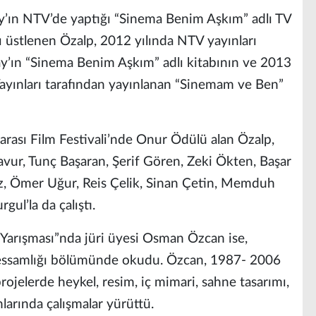
y’ın NTV’de yaptığı “Sinema Benim Aşkım” adlı TV
 üstlenen Özalp, 2012 yılında NTV yayınları
ay’ın “Sinema Benim Aşkım” adlı kitabının ve 2013
 Yayınları tarafından yayınlanan “Sinemam ve Ben”
rarası Film Festivali’nde Onur Ödülü alan Özalp,
avur, Tunç Başaran, Şerif Gören, Zeki Ökten, Başar
z, Ömer Uğur, Reis Çelik, Sinan Çetin, Memduh
ul’la da çalıştı.
 Yarışması”nda jüri üyesi Osman Özcan ise,
 ressamlığı bölümünde okudu. Özcan, 1987- 2006
 projelerde heykel, resim, iç mimari, sahne tasarımı,
larında çalışmalar yürüttü.