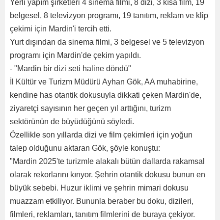
Yerli yapım şirketleri 4 sinema filmi, 8 dizi, 3 kısa film, 19
belgesel, 8 televizyon programı, 19 tanıtım, reklam ve klip
çekimi için Mardin'i tercih etti.
Yurt dışından da sinema filmi, 3 belgesel ve 5 televizyon
programı için Mardin'de çekim yapıldı.
- "Mardin bir dizi seti haline döndü"
İl Kültür ve Turizm Müdürü Ayhan Gök, AA muhabirine,
kendine has otantik dokusuyla dikkati çeken Mardin'de,
ziyaretçi sayısının her geçen yıl arttığını, turizm
sektörünün de büyüdüğünü söyledi.
Özellikle son yıllarda dizi ve film çekimleri için yoğun
talep olduğunu aktaran Gök, şöyle konuştu:
"Mardin 2025'te turizmle alakalı bütün dallarda rakamsal
olarak rekorlarını kırıyor. Şehrin otantik dokusu bunun en
büyük sebebi. Huzur iklimi ve şehrin mimari dokusu
muazzam etkiliyor. Bununla beraber bu doku, dizileri,
filmleri, reklamları, tanıtım filmlerini de buraya çekiyor.