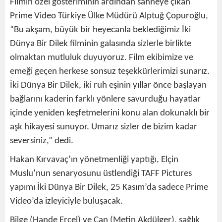
Filmin özel gösteriminin ardından sahneye çıkan
Prime Video Türkiye Ülke Müdürü Alptuğ Çopuroğlu,
“Bu akşam, büyük bir heyecanla beklediğimiz İki
Dünya Bir Dilek filminin galasında sizlerle birlikte
olmaktan mutluluk duyuyoruz. Film ekibimize ve
emeği geçen herkese sonsuz teşekkürlerimizi sunarız.
İki Dünya Bir Dilek, iki ruh eşinin yıllar önce başlayan
bağlarını kaderin farklı yönlere savurduğu hayatlar
içinde yeniden keşfetmelerini konu alan dokunaklı bir
aşk hikayesi sunuyor. Umarız sizler de bizim kadar
seversiniz,” dedi.
Hakan Kırvavaç’ın yönetmenliği yaptığı, Elçin
Muslu’nun senaryosunu üstlendiği TAFF Pictures
yapımı İki Dünya Bir Dilek, 25 Kasım’da sadece Prime
Video’da izleyiciyle buluşacak.
Bilge (Hande Erçel) ve Can (Metin Akdülger), sağlık