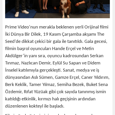
Prime Video’nun merakla beklenen yerli Orijinal filmi
İki Dünya Bir Dilek, 19 Kasım Çarşamba akşamı The
Seed’de dikkat çekici bir gala ile tanıtıldı. Gala gecesi,
filmin başrol oyuncuları Hande Erçel ve Metin
Akdülger’in yanı sıra, oyuncu kadrosundan Serkan
Tınmaz, Nazlıcan Demir, Eylül Su Sapan ve Didem
İnselel katılımıyla gerçekleşti. Sanat, medya ve iş
dünyasından Aslı Sümen, Gamze Erçel, Caner Yıldırım,
Berk Keklik, Tamer Yılmaz, Semiha Bezek, Buket Sena
Özdemir, Rıfat Yüzüak gibi çok sayıda tanınmış ismin
katıldığı etkinlik, kırmızı halı geçişinin ardından
düzenlenen kokteyl ile başladı.