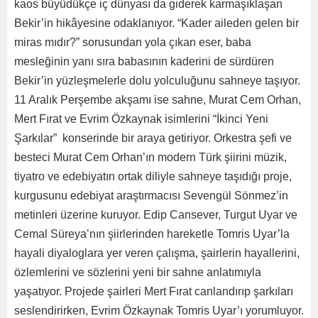
kaos büyüdükçe iç dünyası da giderek karmaşıklaşan
Bekir’in hikâyesine odaklanıyor. “Kader aileden gelen bir
miras mıdır?” sorusundan yola çıkan eser, baba
mesleğinin yanı sıra babasının kaderini de sürdüren
Bekir’in yüzleşmelerle dolu yolculuğunu sahneye taşıyor.
11 Aralık Perşembe akşamı ise sahne, Murat Cem Orhan,
Mert Fırat ve Evrim Özkaynak isimlerini “İkinci Yeni
Şarkılar” konserinde bir araya getiriyor. Orkestra şefi ve
besteci Murat Cem Orhan’ın modern Türk şiirini müzik,
tiyatro ve edebiyatın ortak diliyle sahneye taşıdığı proje,
kurgusunu edebiyat araştırmacısı Sevengül Sönmez’in
metinleri üzerine kuruyor. Edip Cansever, Turgut Uyar ve
Cemal Süreya’nın şiirlerinden hareketle Tomris Uyar’la
hayali diyaloglara yer veren çalışma, şairlerin hayallerini,
özlemlerini ve sözlerini yeni bir sahne anlatımıyla
yaşatıyor. Projede şairleri Mert Fırat canlandırıp şarkıları
seslendirirken, Evrim Özkaynak Tomris Uyar’ı yorumluyor.