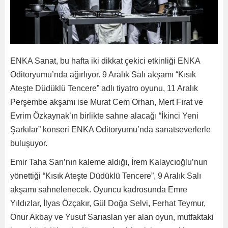
ENKA Sanat, bu hafta iki dikkat çekici etkinliği ENKA
Oditoryumu’nda ağırlıyor. 9 Aralık Salı akşamı “Kısık
Ateşte Düdüklü Tencere” adlı tiyatro oyunu, 11 Aralık
Perşembe akşamı ise Murat Cem Orhan, Mert Fırat ve
Evrim Özkaynak’ın birlikte sahne alacağı “İkinci Yeni
Şarkılar” konseri ENKA Oditoryumu’nda sanatseverlerle
buluşuyor.
Emir Taha Sarı’nın kaleme aldığı, İrem Kalaycıoğlu’nun
yönettiği “Kısık Ateşte Düdüklü Tencere”, 9 Aralık Salı
akşamı sahnelenecek. Oyuncu kadrosunda Emre
Yıldızlar, İlyas Özçakır, Gül Doğa Selvi, Ferhat Teymur,
Onur Akbay ve Yusuf Sarıaslan yer alan oyun, mutfaktaki