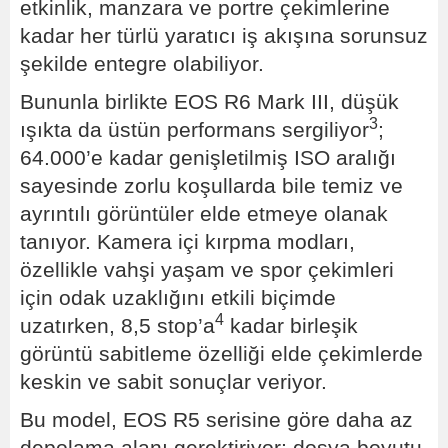
etkinlik, manzara ve portre çekimlerine
kadar her türlü yaratıcı iş akışına sorunsuz
şekilde entegre olabiliyor.
Bununla birlikte EOS R6 Mark III, düşük
3
ışıkta da üstün performans sergiliyor
;
64.000’e kadar genişletilmiş ISO aralığı
sayesinde zorlu koşullarda bile temiz ve
ayrıntılı görüntüler elde etmeye olanak
tanıyor. Kamera içi kırpma modları,
özellikle vahşi yaşam ve spor çekimleri
için odak uzaklığını etkili biçimde
4
uzatırken, 8,5 stop’a
kadar birleşik
görüntü sabitleme özelliği elde çekimlerde
keskin ve sabit sonuçlar veriyor.
Bu model, EOS R5 serisine göre daha az
depolama alanı gerektiriyor; dosya boyutu