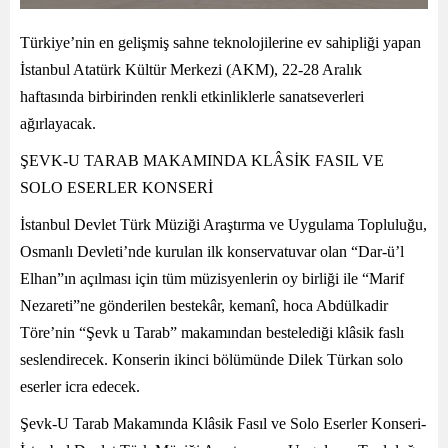
Türkiye’nin en gelişmiş sahne teknolojilerine ev sahipliği yapan
İstanbul Atatürk Kültür Merkezi (AKM), 22-28 Aralık
haftasında birbirinden renkli etkinliklerle sanatseverleri
ağırlayacak.
ŞEVK-U TARAB MAKAMINDA KLÂSİK FASIL VE
SOLO ESERLER KONSERİ
İstanbul Devlet Türk Müziği Araştırma ve Uygulama Topluluğu,
Osmanlı Devleti’nde kurulan ilk konservatuvar olan “Dar-ü’l
Elhan”ın açılması için tüm müzisyenlerin oy birliği ile “Marif
Nezareti”ne gönderilen bestekâr, kemanî, hoca Abdülkadir
Töre’nin “Şevk u Tarab” makamından bestelediği klâsik faslı
seslendirecek. Konserin ikinci bölümünde Dilek Türkan solo
eserler icra edecek.
Şevk-U Tarab Makamında Klâsik Fasıl ve Solo Eserler Konseri-