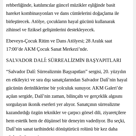
rehberliğinde, katılımcılar güncel müzikler eşliğinde basit
hareket kombinasyonları ve dans cümlelerini doğaçlama ile
birleştirecek. Atölye, çocukların hayal gücünü kullanarak
zihinsel ve fiziksel gelişimlerini destekleyecek.
Ebeveyn-Çocuk Ritim ve Dans Atölyesi; 28 Aralık saat
17:00’de AKM Çocuk Sanat Merkezi’nde.
SALVADOR DALÍ: SÜRREALİZMİN BAŞYAPITLARI
“Salvador Dalí: Sürrealizmin Başyapıtları” sergisi, 20. yüzyılın
en etkileyici ve sıra dışı sanatçılarından Salvador Dalí’nin hayal
gücünün derinliklerine bir yolculuk sunuyor. AKM Galeri’de
açılan sergide, Dalí’nin zaman, bilinçaltı ve gerçeklik algısını
sorgulayan ikonik eserleri yer alıyor. Sanatçının sürrealizme
kazandırdığı özgün teknikler ve çarpıcı görsel dili, ziyaretçilere
hem estetik hem de düşünsel bir deneyim vadediyor. Bu seçki,
Dalí’nin sanat tarihindeki dönüştürücü rolünü bir kez daha