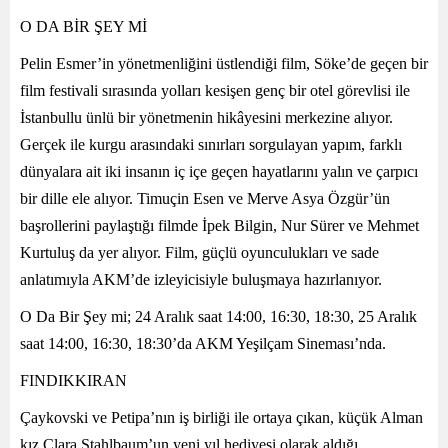
O DA BİR ŞEY Mİ
Pelin Esmer’in yönetmenliğini üstlendiği film, Söke’de geçen bir
film festivali sırasında yolları kesişen genç bir otel görevlisi ile
İstanbullu ünlü bir yönetmenin hikâyesini merkezine alıyor.
Gerçek ile kurgu arasındaki sınırları sorgulayan yapım, farklı
dünyalara ait iki insanın iç içe geçen hayatlarını yalın ve çarpıcı
bir dille ele alıyor. Timuçin Esen ve Merve Asya Özgür’ün
başrollerini paylaştığı filmde İpek Bilgin, Nur Sürer ve Mehmet
Kurtuluş da yer alıyor. Film, güçlü oyunculukları ve sade
anlatımıyla AKM’de izleyicisiyle buluşmaya hazırlanıyor.
O Da Bir Şey mi; 24 Aralık saat 14:00, 16:30, 18:30, 25 Aralık
saat 14:00, 16:30, 18:30’da AKM Yeşilçam Sineması’nda.
FINDIKKIRAN
Çaykovski ve Petipa’nın iş birliği ile ortaya çıkan, küçük Alman
kız Clara Stahlbaum’un yeni yıl hediyesi olarak aldığı