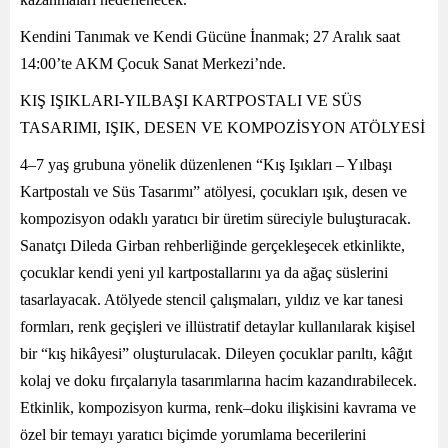
Kendini Tanımak ve Kendi Gücüne İnanmak; 27 Aralık saat
14:00’te AKM Çocuk Sanat Merkezi’nde.
KIŞ IŞIKLARI-YILBAŞI KARTPOSTALI VE SÜS
TASARIMI, IŞIK, DESEN VE KOMPOZİSYON ATÖLYESİ
4–7 yaş grubuna yönelik düzenlenen “Kış Işıkları – Yılbaşı
Kartpostalı ve Süs Tasarımı” atölyesi, çocukları ışık, desen ve
kompozisyon odaklı yaratıcı bir üretim süreciyle buluşturacak.
Sanatçı Dileda Girban rehberliğinde gerçekleşecek etkinlikte,
çocuklar kendi yeni yıl kartpostallarını ya da ağaç süslerini
tasarlayacak. Atölyede stencil çalışmaları, yıldız ve kar tanesi
formları, renk geçişleri ve illüstratif detaylar kullanılarak kişisel
bir “kış hikâyesi” oluşturulacak. Dileyen çocuklar parıltı, kâğıt
kolaj ve doku fırçalarıyla tasarımlarına hacim kazandırabilecek.
Etkinlik, kompozisyon kurma, renk–doku ilişkisini kavrama ve
özel bir temayı yaratıcı biçimde yorumlama becerilerini