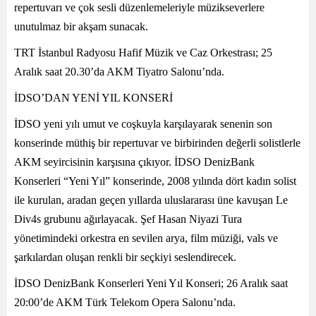
repertuvarı ve çok sesli düzenlemeleriyle müzikseverlere
unutulmaz bir akşam sunacak.
TRT İstanbul Radyosu Hafif Müzik ve Caz Orkestrası; 25
Aralık saat 20.30’da AKM Tiyatro Salonu’nda.
İDSO’DAN YENİ YIL KONSERİ
İDSO yeni yılı umut ve coşkuyla karşılayarak senenin son
konserinde müthiş bir repertuvar ve birbirinden değerli solistlerle
AKM seyircisinin karşısına çıkıyor. İDSO DenizBank
Konserleri “Yeni Yıl” konserinde, 2008 yılında dört kadın solist
ile kurulan, aradan geçen yıllarda uluslararası üne kavuşan Le
Div4s grubunu ağırlayacak. Şef Hasan Niyazi Tura
yönetimindeki orkestra en sevilen arya, film müziği, vals ve
şarkılardan oluşan renkli bir seçkiyi seslendirecek.
İDSO DenizBank Konserleri Yeni Yıl Konseri; 26 Aralık saat
20:00’de AKM Türk Telekom Opera Salonu’nda.