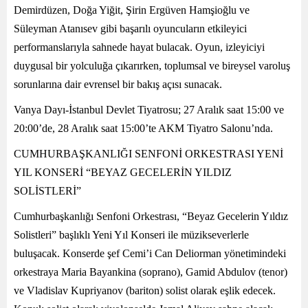
Demirdüzen, Doğa Yiğit, Şirin Ergüven Hamşioğlu ve
Süleyman Atanısev gibi başarılı oyuncuların etkileyici
performanslarıyla sahnede hayat bulacak. Oyun, izleyiciyi
duygusal bir yolculuğa çıkarırken, toplumsal ve bireysel varoluş
sorunlarına dair evrensel bir bakış açısı sunacak.
Vanya Dayı-İstanbul Devlet Tiyatrosu; 27 Aralık saat 15:00 ve
20:00’de, 28 Aralık saat 15:00’te AKM Tiyatro Salonu’nda.
CUMHURBAŞKANLIĞI SENFONİ ORKESTRASI YENİ
YIL KONSERİ “BEYAZ GECELERİN YILDIZ
SOLİSTLERİ”
Cumhurbaşkanlığı Senfoni Orkestrası, “Beyaz Gecelerin Yıldız
Solistleri” başlıklı Yeni Yıl Konseri ile müzikseverlerle
buluşacak. Konserde şef Cemi’i Can Deliorman yönetimindeki
orkestraya Maria Bayankina (soprano), Gamid Abdulov (tenor)
ve Vladislav Kupriyanov (bariton) solist olarak eşlik edecek.