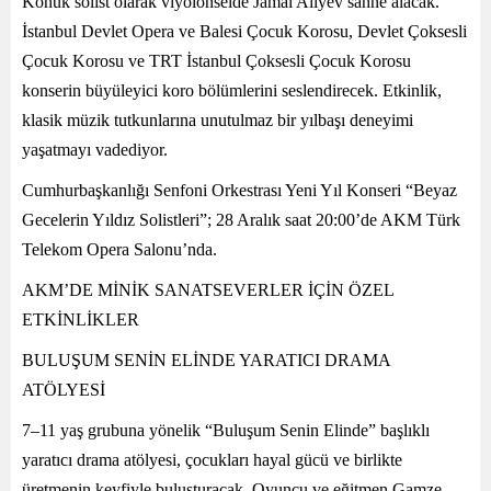
Konuk solist olarak viyolonselde Jamal Aliyev sahne alacak.
İstanbul Devlet Opera ve Balesi Çocuk Korosu, Devlet Çoksesli
Çocuk Korosu ve TRT İstanbul Çoksesli Çocuk Korosu
konserin büyüleyici koro bölümlerini seslendirecek. Etkinlik,
klasik müzik tutkunlarına unutulmaz bir yılbaşı deneyimi
yaşatmayı vadediyor.
Cumhurbaşkanlığı Senfoni Orkestrası Yeni Yıl Konseri “Beyaz
Gecelerin Yıldız Solistleri”; 28 Aralık saat 20:00’de AKM Türk
Telekom Opera Salonu’nda.
AKM’DE MİNİK SANATSEVERLER İÇİN ÖZEL
ETKİNLİKLER
BULUŞUM SENİN ELİNDE YARATICI DRAMA
ATÖLYESİ
7–11 yaş grubuna yönelik “Buluşum Senin Elinde” başlıklı
yaratıcı drama atölyesi, çocukları hayal gücü ve birlikte
üretmenin keyfiyle buluşturacak. Oyuncu ve eğitmen Gamze