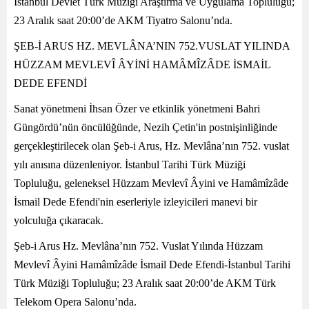
İstanbul Devlet Türk Müziği Araştırma ve Uygulama Topluluğu;
23 Aralık saat 20:00’de AKM Tiyatro Salonu’nda.
ŞEB-İ ARUS HZ. MEVLÂNA’NIN 752.VUSLAT YILINDA
HÜZZAM MEVLEVÎ ÂYİNİ HAMÂMÎZÂDE İSMAİL
DEDE EFENDİ
Sanat yönetmeni İhsan Özer ve etkinlik yönetmeni Bahri
Güngördü’nün öncülüğünde, Nezih Çetin'in postnişinliğinde
gerçekleştirilecek olan Şeb-i Arus, Hz. Mevlâna’nın 752. vuslat
yılı anısına düzenleniyor. İstanbul Tarihi Türk Müziği
Topluluğu, geleneksel Hüzzam Mevlevî Âyini ve Hamâmîzâde
İsmail Dede Efendi'nin eserleriyle izleyicileri manevi bir
yolculuğa çıkaracak.
Şeb-i Arus Hz. Mevlâna’nın 752. Vuslat Yılında Hüzzam
Mevlevî Âyini Hamâmîzâde İsmail Dede Efendi-İstanbul Tarihi
Türk Müziği Topluluğu; 23 Aralık saat 20:00’de AKM Türk
Telekom Opera Salonu’nda.