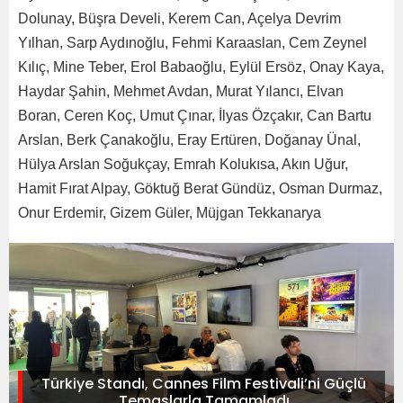
Dolunay, Büşra Develi, Kerem Can, Açelya Devrim
Yılhan, Sarp Aydınoğlu, Fehmi Karaaslan, Cem Zeynel
Kılıç, Mine Teber, Erol Babaoğlu, Eylül Ersöz, Onay Kaya,
Haydar Şahin, Mehmet Avdan, Murat Yılancı, Elvan
Boran, Ceren Koç, Umut Çınar, İlyas Özçakır, Can Bartu
Arslan, Berk Çanakoğlu, Eray Ertüren, Doğanay Ünal,
Hülya Arslan Soğukçay, Emrah Kolukısa, Akın Uğur,
Hamit Fırat Alpay, Göktuğ Berat Gündüz, Osman Durmaz,
Onur Erdemir, Gizem Güler, Müjgan Tekkanarya
Türkiye Standı, Cannes Film Festivali’ni Güçlü
Temaslarla Tamamladı