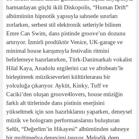
harmanlayan güçlü ikili Diskopolis, “Human Drift”
albümünün hipnotik yapısıyla sahnede sınırları
zorlarken, serbest stil elektronik setleriyle bilinen
Emre Can Swim, dans pistinde groove’un dozunu
artırıyor. İzmirli prodüktör Venice, UK-garage ve
minimal house karışımıyla festivalin ritmini
belirlemeye hazırlanırken, Türk-Danimarkalı vokalist
Hilal Kaya, Anadolu ezgilerini caz ve afrobeats’le
birleştirerek müzikseverleri kültürlerarası bir
yolculuğa çıkarıyor. Ayküt, Kinky, Tuff ve
Caciki’den oluşan groove4lovers, house müziğin
farklı alt türlerinde dans pistinin enerjisini
yükseltmek için son hazırlıklarını yaparken, deneysel
müzik ve hologram performanslarını buluşturan
Selût, “Değerlim’in Hikayesi” albümünden sahneye
bir multimedya deneyimi taşıyor. Melodik deep