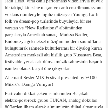
Jadu Heart, viral canlı performans videolarıyla büyük
bir takipçi kitlesine ulaşan ve canlı enstrümantasyonu
ve dans ritimleriyle İngiliz müzisyen Youngr, Lo-fi
folk ve dream-pop türlerinde büyüleyici bir ses
yaratan ve “New Radiations” albümünden
parçalarıyla Amerikalı sanatçı Marissa Nadler,
Endonezya geleneksel müziğini modern sound’larla
buluşturarak sahnede kültürlerarası bir diyalog kuran
Amsterdam merkezli altı kişilik grup Nusantara Beat,
festivalde yer alacak dünya müzik sahnesinin başarılı
isimleri olarak bu yıl öne çıkıyorlar.
Alternatif Sesler MIX Festival presented by %100
Müzik’e Damga Vuruyor!
Festivalin dikkat çeken isimlerinden Belçikalı
elektro-post-rock grubu TUKAN, analog dokuları
80’lerden ilham alarak günümüzün dijital altyapısıyla