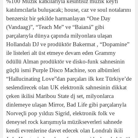
%100 Müzik katkılarıyla kesintisiz müzik keyfi
katılımcılarla buluşacak; house, caz ve soul notalarını
benzersiz bir şekilde harmanlayan “One Day
(Vandaag)”, “Teach Me” ve “Baianá” gibi
parçalarıyla dünya çapında milyonlara ulaşan
Hollandalı DJ ve prodüktör Bakermat , “Dopamine”
ile listeleri alt üst etmeye devam eden Grammy
ödüllü Alman prodüktör ve disko-funk sahnesinin
güçlü ismi Purple Disco Machine, son albümleri
“Hallucinating Love”dan parçaları ilk kez Türkiye’de
seslendirecek olan UK elektronik sahnesinin dikkat
çeken ikilisi Maribou State dj set, milyonlarca
dinlemeye ulaşan Mirror, Bad Life gibi parçalarıyla
Norveçli pop yıldızı Sigrid, elektronik folk ve
deneysel rock karışımıyla müzikseverleri sahnede
kendi evrenlerine davet edecek olan Londralı ikili