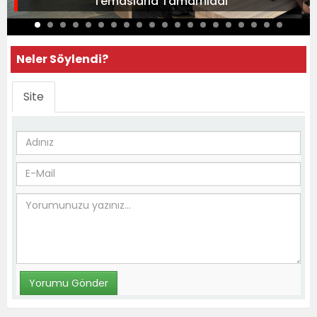
Temaslarla Tamamladı
Neler Söylendi?
Site