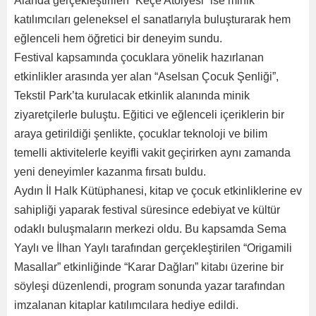
Alanda gerçekleştirilen “Keçe Atölyesi” ise minik
katılımcıları geleneksel el sanatlarıyla buluşturarak hem
eğlenceli hem öğretici bir deneyim sundu.
Festival kapsamında çocuklara yönelik hazırlanan
etkinlikler arasında yer alan “Aselsan Çocuk Şenliği”,
Tekstil Park’ta kurulacak etkinlik alanında minik
ziyaretçilerle buluştu. Eğitici ve eğlenceli içeriklerin bir
araya getirildiği şenlikte, çocuklar teknoloji ve bilim
temelli aktivitelerle keyifli vakit geçirirken aynı zamanda
yeni deneyimler kazanma fırsatı buldu.
Aydın İl Halk Kütüphanesi, kitap ve çocuk etkinliklerine ev
sahipliği yaparak festival süresince edebiyat ve kültür
odaklı buluşmaların merkezi oldu. Bu kapsamda Sema
Yaylı ve İlhan Yaylı tarafından gerçekleştirilen “Origamili
Masallar” etkinliğinde “Karar Dağları” kitabı üzerine bir
söyleşi düzenlendi, program sonunda yazar tarafından
imzalanan kitaplar katılımcılara hediye edildi.