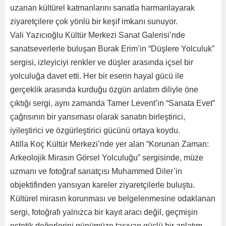
uzanan kültürel katmanlarını sanatla harmanlayarak
ziyaretçilere çok yönlü bir keşif imkanı sunuyor.
Vali Yazıcıoğlu Kültür Merkezi Sanat Galerisi’nde
sanatseverlerle buluşan Burak Erim’in “Düşlere Yolculuk”
sergisi, izleyiciyi renkler ve düşler arasında içsel bir
yolculuğa davet etti. Her bir eserin hayal gücü ile
gerçeklik arasında kurduğu özgün anlatım diliyle öne
çıktığı sergi, aynı zamanda Tamer Levent’in “Sanata Evet”
çağrısının bir yansıması olarak sanatın birleştirici,
iyileştirici ve özgürleştirici gücünü ortaya koydu.
Atilla Koç Kültür Merkezi’nde yer alan “Korunan Zaman:
Arkeolojik Mirasın Görsel Yolculuğu” sergisinde, müze
uzmanı ve fotoğraf sanatçısı Muhammed Diler’in
objektifinden yansıyan kareler ziyaretçilerle buluştu.
Kültürel mirasın korunması ve belgelenmesine odaklanan
sergi, fotoğrafı yalnızca bir kayıt aracı değil, geçmişin
estetik değerlerini günümüze taşıyan güçlü bir anlatım