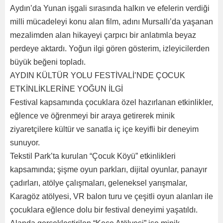
Aydın’da Yunan işgali sırasında halkın ve efelerin verdiği
milli mücadeleyi konu alan film, adını Mursallı’da yaşanan
mezalimden alan hikayeyi çarpıcı bir anlatımla beyaz
perdeye aktardı. Yoğun ilgi gören gösterim, izleyicilerden
büyük beğeni topladı.
AYDIN KÜLTÜR YOLU FESTİVALİ’NDE ÇOCUK
ETKİNLİKLERİNE YOĞUN İLGİ
Festival kapsamında çocuklara özel hazırlanan etkinlikler,
eğlence ve öğrenmeyi bir araya getirerek minik
ziyaretçilere kültür ve sanatla iç içe keyifli bir deneyim
sunuyor.
Tekstil Park’ta kurulan “Çocuk Köyü” etkinlikleri
kapsamında; şişme oyun parkları, dijital oyunlar, panayır
çadırları, atölye çalışmaları, geleneksel yarışmalar,
Karagöz atölyesi, VR balon turu ve çeşitli oyun alanları ile
çocuklara eğlence dolu bir festival deneyimi yaşatıldı.