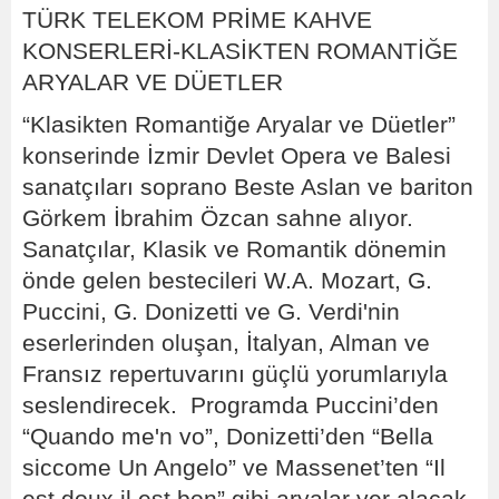
TÜRK TELEKOM PRİME KAHVE
KONSERLERİ-KLASİKTEN ROMANTİĞE
ARYALAR VE DÜETLER
“Klasikten Romantiğe Aryalar ve Düetler”
konserinde İzmir Devlet Opera ve Balesi
sanatçıları soprano Beste Aslan ve bariton
Görkem İbrahim Özcan sahne alıyor.
Sanatçılar, Klasik ve Romantik dönemin
önde gelen bestecileri W.A. Mozart, G.
Puccini, G. Donizetti ve G. Verdi'nin
eserlerinden oluşan, İtalyan, Alman ve
Fransız repertuvarını güçlü yorumlarıyla
seslendirecek. Programda Puccini’den
“Quando me'n vo”, Donizetti’den “Bella
siccome Un Angelo” ve Massenet’ten “Il
est doux il est bon” gibi aryalar yer alacak.