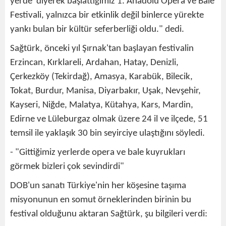
yerde' diyerek başlattığımız 1. Anadolu Opera ve Bale
Festivali, yalnızca bir etkinlik değil binlerce yürekte
yankı bulan bir kültür seferberliği oldu." dedi.
Sağtürk, önceki yıl Şırnak'tan başlayan festivalin
Erzincan, Kırklareli, Ardahan, Hatay, Denizli,
Çerkezköy (Tekirdağ), Amasya, Karabük, Bilecik,
Tokat, Burdur, Manisa, Diyarbakır, Uşak, Nevşehir,
Kayseri, Niğde, Malatya, Kütahya, Kars, Mardin,
Edirne ve Lüleburgaz olmak üzere 24 il ve ilçede, 51
temsil ile yaklaşık 30 bin seyirciye ulaştığını söyledi.
- "Gittiğimiz yerlerde opera ve bale kuyrukları
görmek bizleri çok sevindirdi"
DOB'un sanatı Türkiye'nin her köşesine taşıma
misyonunun en somut örneklerinden birinin bu
festival olduğunu aktaran Sağtürk, şu bilgileri verdi: