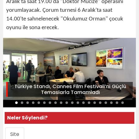
Aralık'ta saat 19.00'da "Doktor Mucize" operasını
yorumlayacak. Çorum turnesi 6 Aralık'ta saat
14.00'te sahnelenecek "Okulumuz Orman" çocuk
oyunu ile sona erecek.
Türkiye Standı, Cannes Film Festivali’ni Güçlü
Temaslarla Tamamladı
Neler Söylendi?
Site